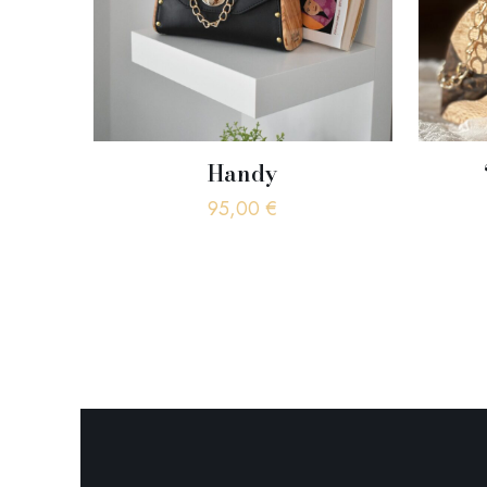
Handy
95,00
€