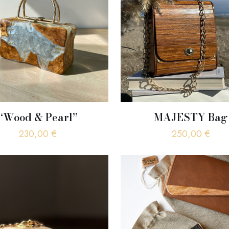
“Wood & Pearl”
MAJESTY Bag
230,00
€
250,00
€