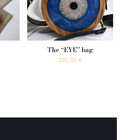
The “EYE” bag
220,00
€
ές
γές.