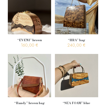
“EVENI” brown
“HRA” bag
160,00
€
240,00
€
“Handy” brown bag
“SEA FOAM” blue