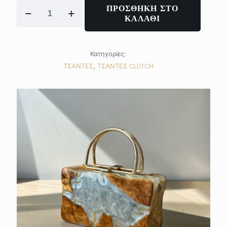
"Wood
ΠΡΟΣΘΗΚΗ ΣΤΟ
&
ΚΑΛΑΘΙ
Pearl"
ποσότητα
Κατηγορίες:
ΤΣΑΝΤΕΣ
,
ΤΣΑΝΤΕΣ CLUTCH