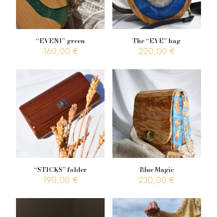
“EVENI” green
The “EYE” bag
160,00
€
220,00
€
“STICKS” folder
Blue Magic
190,00
€
230,00
€