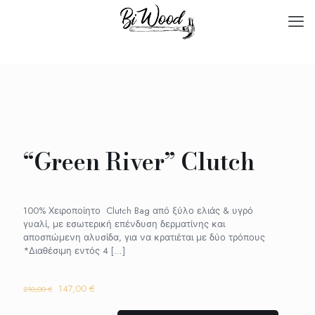
“Green River” Clutch
100% Χειροποίητο Clutch Bag από ξύλο ελιάς & υγρό
γυαλί, με εσωτερική επένδυση δερματίνης και
αποσπώμενη αλυσίδα, για να κρατιέται με δύο τρόπους
*Διαθέσιμη εντός 4
[…]
Original
Η
147,00
€
210,00
€
price
τρέχουσα
was:
τιμή