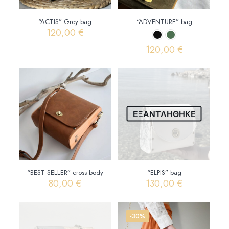
“ACTIS” Grey bag
“ADVENTURE” bag
120,00
€
120,00
€
Αυτό
το
προϊόν
έχει
πολλαπλές
παραλλαγές.
ΕΞΑΝΤΛΗΘΗΚΕ
Οι
επιλογές
μπορούν
να
επιλεγούν
στη
“BEST SELLER” cross body
“ELPIS” bag
σελίδα
80,00
€
130,00
€
του
προϊόντος
-30%