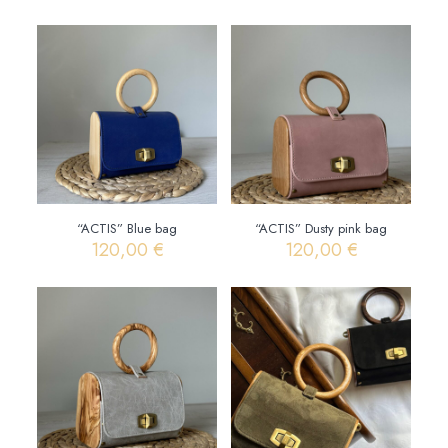
“ACTIS” Blue bag
“ACTIS” Dusty pink bag
120,00
€
120,00
€