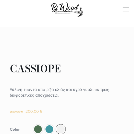
CASSIOPE
Ξύλινη τσάντα απο ρίζα ελιάς και υγρό γυαλί σε τρεις
διαφορετικές αποχρωσεις.
Original
Η
200,00
€
240,00
€
price
τρέχουσα
was:
τιμή
240,00 €.
είναι:
Color
200,00 €.