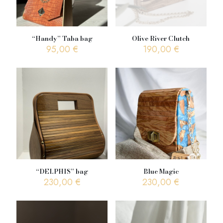
“Handy” Taba bag
Olive River Clutch
95,00
€
190,00
€
“DELPHIS” bag
Blue Magic
230,00
€
230,00
€