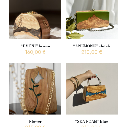
“EVENI” brown
“ANEMONE” clutch
160,00
€
210,00
€
Flower
“SEA FOAM” blue