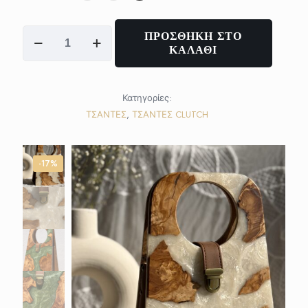
CASSIOPE
ΠΡΟΣΘΗΚΗ ΣΤΟ
ποσότητα
ΚΑΛΑΘΙ
Κατηγορίες:
ΤΣΑΝΤΕΣ
,
ΤΣΑΝΤΕΣ CLUTCH
-17%