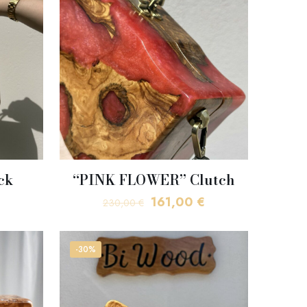
ck
“PINK FLOWER” Clutch
Η
Original
Η
161,00
€
230,00
€
τρέχουσα
price
τρέχουσα
τιμή
was:
τιμή
-30%
είναι:
230,00 €.
είναι:
136,50 €.
161,00 €.