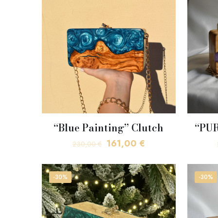
“Blue Painting” Clutch
“PUR
Original
Η
161,00
€
230,00
€
price
τρέχουσα
was:
τιμή
-30%
-30%
230,00 €.
είναι:
161,00 €.