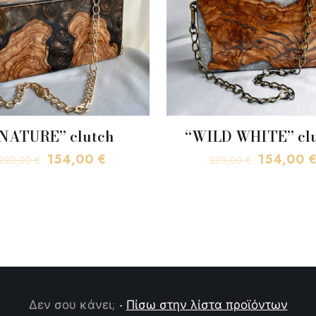
NATURE” clutch
“WILD WHITE” cl
Original
Η
Original
154,00
€
154,00
220,00
€
220,00
€
price
τρέχουσα
price
was:
τιμή
was:
220,00 €.
είναι:
220,00 €.
154,00 €.
Δεν σου κάνει;
-
Πίσω στην λίστα προϊόντων