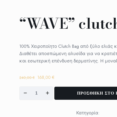
“WAVE” clutc
100% Χειροποίητο Clutch Bag από ξύλο ελιάς κ
Διαθέτει αποσπώμενη αλυσίδα για να κρατιέτ
και εσωτερική επένδυση δερματίνης. Η μονα
Original
Η
168,00
€
240,00
€
price
τρέχουσα
"WAVE"
was:
τιμή
ΠΡΟΣΘΗΚΗ ΣΤΟ 
clutch
240,00 €.
είναι:
ποσότητα
168,00 €.
Κατηγορία: