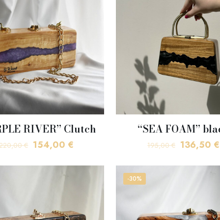
PLE RIVER” Clutch
“SEA FOAM” bla
Original
Η
Original
154,00
€
136,50
€
220,00
€
195,00
€
price
τρέχουσα
price
was:
τιμή
was:
-30%
220,00 €.
είναι:
195,00 €.
154,00 €.