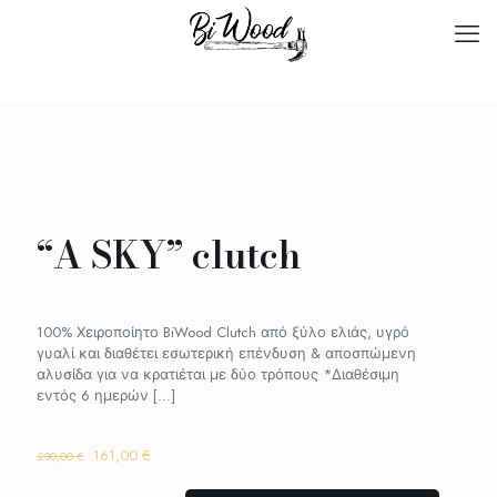
“A SKY” clutch
100% Χειροποίητο BiWood Clutch από ξύλο ελιάς, υγρό
γυαλί και διαθέτει εσωτερική επένδυση & αποσπώμενη
αλυσίδα για να κρατιέται με δύο τρόπους *Διαθέσιμη
εντός 6 ημερών
[…]
Original
Η
161,00
€
230,00
€
price
τρέχουσα
was:
τιμή