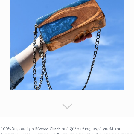
100% Χειροποίητο BiWood Clutch από ξύλο ελιάς, υγρό γυαλί και