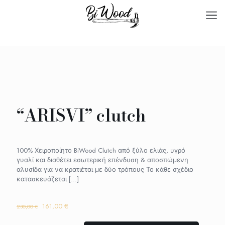
“ARISVI” clutch
100% Χειροποίητο BiWood Clutch από ξύλο ελιάς, υγρό
γυαλί και διαθέτει εσωτερική επένδυση & αποσπώμενη
αλυσίδα για να κρατιέται με δύο τρόπους Το κάθε σχέδιο
κατασκευάζεται
[…]
Original
Η
161,00
€
230,00
€
price
τρέχουσα
was:
τιμή