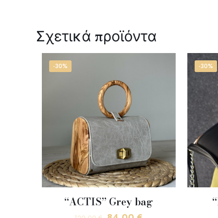
Σχετικά προϊόντα
-30%
-30%
“ACTIS” Grey bag
“
Original
Η
84,00
€
120,00
€