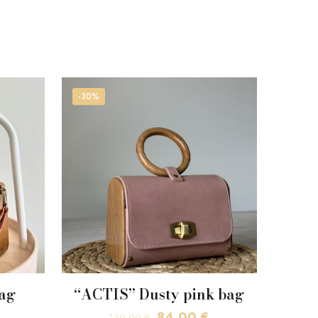
-30%
ag
“ACTIS” Dusty pink bag
Original
Η
84,00
€
120,00
€