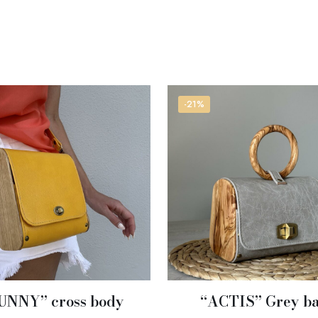
-21%
UNNY” cross body
“ACTIS” Grey b