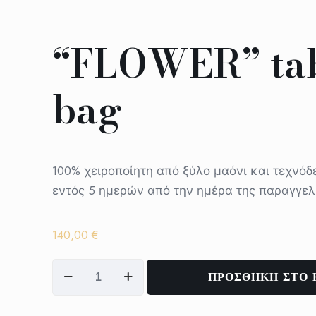
“FLOWER” ta
bag
100% χειροποίητη από ξύλο μαόνι και τεχνό
εντός 5 ημερών από την ημέρα της παραγγε
140,00
€
"FLOWER"
ΠΡΟΣΘΗΚΗ ΣΤΟ 
taba
bag