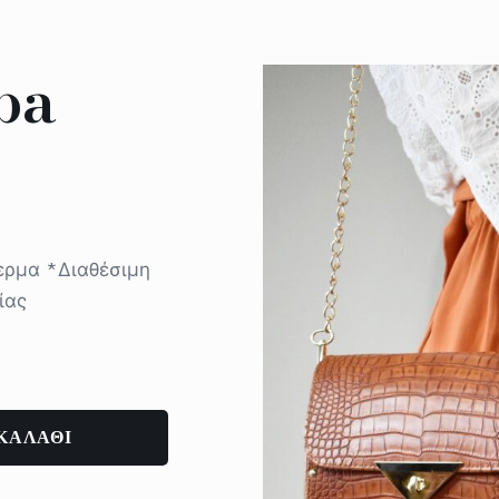
ba
δερμα *Διαθέσιμη
λίας
ΚΑΛΑΘΙ