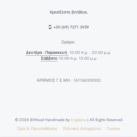
Χρειάζεστε βοήθεια;
+30 (69) 7271 3959
Ωράριο:
Δευτέρα - Παρασκευή:
10:00 π.μ. - 20:00 μ.μ.
Σάββατο
10:00 π.μ. 15:00 μ.μ
ΑΡΙΘΜΟΣ Γ.Ε.ΜΗ.: 161156003000
© 2026 BiWood Handmade by
Englezos
| All Rights Reserved
Όροι & Προυποθέσεις
Πολιτική Απορρήτου
Cookies