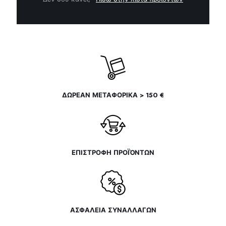
να
επιλεγούν
στη
σελίδα
του
προϊόντος
ΔΩΡΕΑΝ ΜΕΤΑΦΟΡΙΚΑ > 150 €
ΕΠΙΣΤΡΟΦΗ ΠΡΟΪΌΝΤΩΝ
ΑΣΦΑΛΕΙΑ ΣΥΝΑΛΛΑΓΩΝ