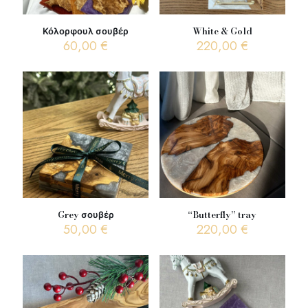
Κόλορφουλ σουβέρ
White & Gold
60,00
€
220,00
€
Grey σουβέρ
“Butterfly” tray
50,00
€
220,00
€