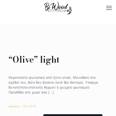
“Olive” light
Χειροποίητο φωτιστικό από ξύλο ελιάς. Μοναδικό στο
σχέδιό του, διότι δεν βγαίνει ποτέ ίδιο δεύτερο. Υπάρχει
δυνατότητα επιλογής θερμού ή ψυχρού φωτισμού.
Προσδίδει στο χώρο σας
[…]
Original
Η
160,00
€
200,00
€
price
τρέχουσα
was:
τιμή