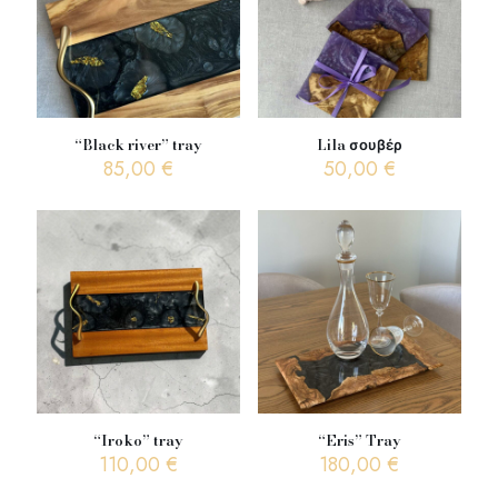
“Black river” tray
Lila σουβέρ
85,00
€
50,00
€
“Iroko” tray
“Eris” Tray
110,00
€
180,00
€