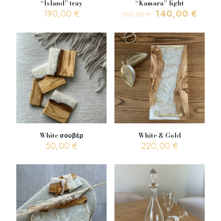
“Island” tray
“Kamara” light
Original
Η
190,00
€
140,00
€
160,00
€
price
τρέχ
was:
τιμή
160,00 €.
είναι:
140,0
White σουβέρ
White & Gold
50,00
€
220,00
€