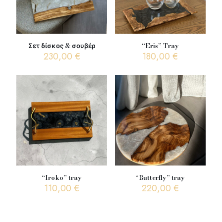
Σετ δίσκος & σουβέρ
“Eris” Tray
230,00
€
180,00
€
“Iroko” tray
“Butterfly” tray
110,00
€
220,00
€