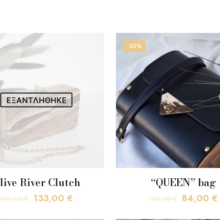
-30%
ΕΞΑΝΤΛΗΘΗΚΕ
live River Clutch
“QUEEN” bag
Original
Η
Original
133,00
€
84,00
€
190,00
€
120,00
€
price
τρέχουσα
price