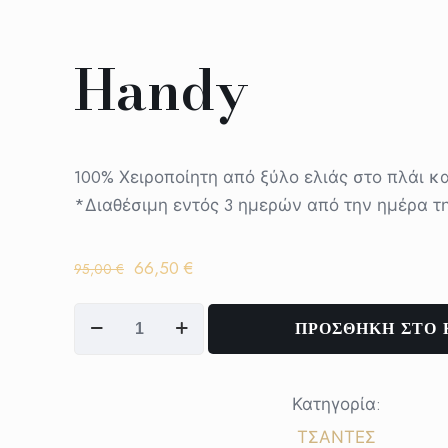
Handy
100% Χειροποίητη από ξύλο ελιάς στο πλάι κ
*Διαθέσιμη εντός 3 ημερών από την ημέρα τ
Original
Η
66,50
€
95,00
€
price
τρέχουσα
Handy
was:
τιμή
ΠΡΟΣΘΗΚΗ ΣΤΟ 
ποσότητα
95,00 €.
είναι:
66,50 €.
Κατηγορία:
ΤΣΑΝΤΕΣ