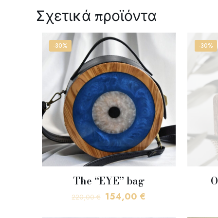
Σχετικά προϊόντα
-30%
-30%
The “EYE” bag
O
Original
Η
154,00
€
220,00
€
price
τρέχουσα