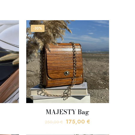
-30%
MAJESTY Bag
Η
Original
Η
175,00
€
250,00
€
τρέχουσα
price
τρέχουσα