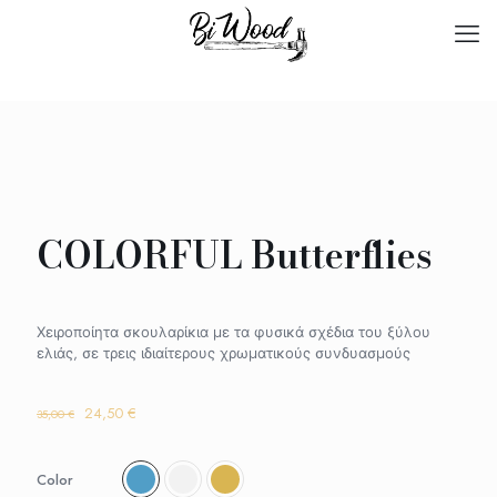
COLORFUL Butterflies
Χειροποίητα σκουλαρίκια με τα φυσικά σχέδια του ξύλου
ελιάς, σε τρεις ιδιαίτερους χρωματικούς συνδυασμούς
Original
Η
24,50
€
35,00
€
price
τρέχουσα
was:
τιμή
35,00 €.
είναι:
Color
24,50 €.