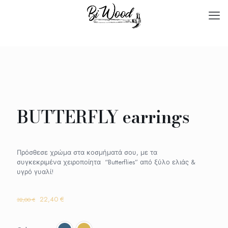
BUTTERFLY earrings
Πρόσθεσε χρώμα στα κοσμήματά σου, με τα
συγκεκριμένα χειροποίητα “Butterflies” από ξύλο ελιάς &
υγρό γυαλί!
Original
Η
22,40
€
32,00
€
price
τρέχουσα
was:
τιμή
32,00 €.
είναι: