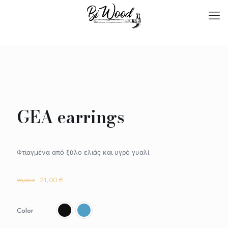
GEA earrings
Φτιαγμένα από ξύλο ελιάς και υγρό γυαλί
Original
Η
21,00
€
28,00
€
price
τρέχουσα
was:
τιμή
28,00 €.
είναι:
Color
21,00 €.