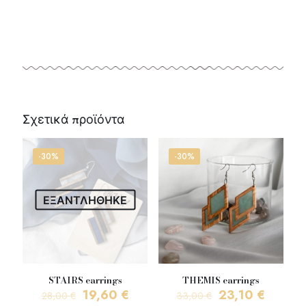
Σχετικά προϊόντα
-30%
-30%
ΕΞΑΝΤΛΗΘΗΚΕ
STAIRS earrings
THEMIS earrings
Original
Η
Original
Η
19,60
€
23,10
€
28,00
€
33,00
€