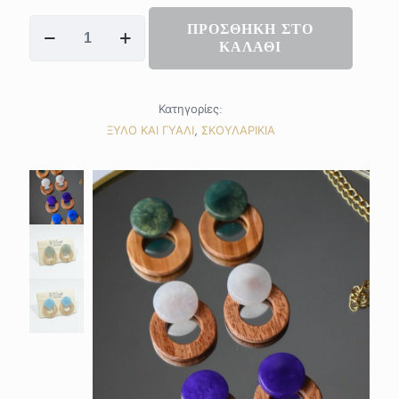
ROUNDY
ΠΡΟΣΘΗΚΗ ΣΤΟ
earrings
ΚΑΛΑΘΙ
ποσότητα
Κατηγορίες:
ΞΥΛΟ ΚΑΙ ΓΥΑΛΙ
,
ΣΚΟΥΛΑΡΙΚΙΑ