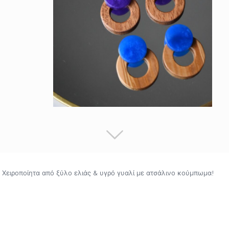
Χειροποίητα από ξύλο ελιάς & υγρό γυαλί με ατσάλινο κούμπωμα!