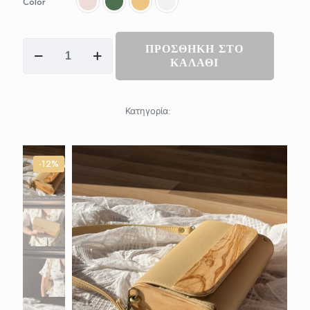
Color
90,00 €
"Shouldie"
ΠΡΟΣΘΗΚΗ ΣΤΟ
ποσότητα
ΚΑΛΑΘΙ
Κατηγορία:
-12%