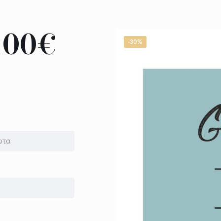
100€
-30%